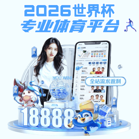
65体育在线备用网址
首页
威廉希尔体育app官网,上海体育台概况
威廉希尔体育app官网,上海体育台简介
威廉希尔体育app官网,上海体育台领导
组织机构
大事纪要
影像记忆
威廉希尔体育app官网,上海体育台风光
基础设施