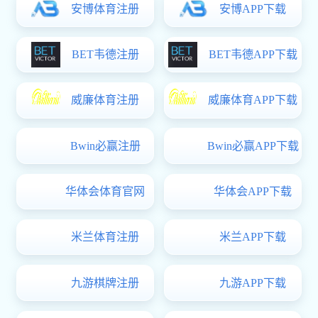
问题解答
文化和旅游大数据
>>
文化遗产
>>古韵国风何以成“顶流审美”
古韵国风何以成“顶流审美”
于青年而言，涌动的国潮，是“平视世界的一代”对文化主